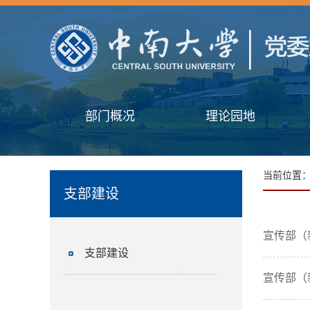
部门概况
理论园地
当前位置
支部建设
宣传部（
支部建设
宣传部（