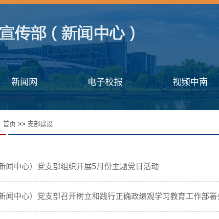
新闻网
电子校报
视频中南
：
>>
首页
支部建设
新闻中心）党支部组织开展5月份主题党日活动
新闻中心）党支部召开树立和践行正确政绩观学习教育工作部署