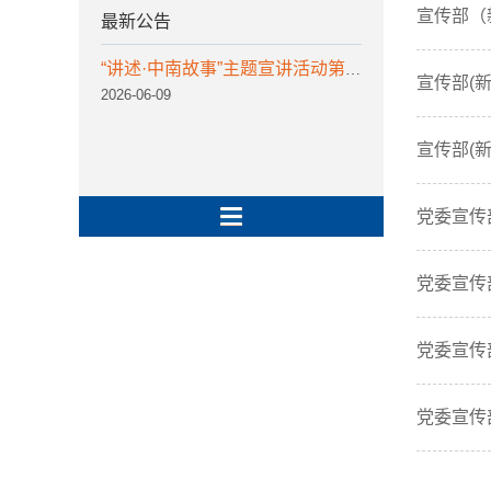
宣传部（
最新公告
“讲述·中南故事”主题宣讲活动第十七期预告
宣传部(
2026-06-09
宣传部(
党委宣传
党委宣传
党委宣传
​党委宣