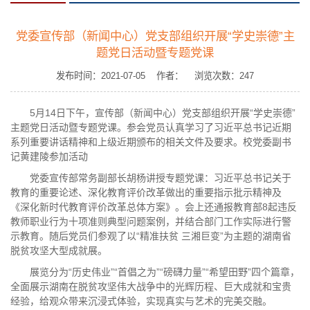
党委宣传部（新闻中心）党支部组织开展“学史崇德”主
题党日活动暨专题党课
发布时间：2021-07-05 作者： 浏览次数：
247
5月14日下午，宣传部（新闻中心）党支部组织开展“学史崇德”
主题党日活动暨专题党课。参会党员认真学习了习近平总书记近期
系列重要讲话精神和上级近期颁布的相关文件及要求。校党委副书
记黄建陵参加活动
党委宣传部常务副部长胡杨讲授专题党课：习近平总书记关于
教育的重要论述、深化教育评价改革做出的重要指示批示精神及
《深化新时代教育评价改革总体方案》。会上还通报教育部8起违反
教师职业行为十项准则典型问题案例，并结合部门工作实际进行警
示教育。随后党员们参观了以“精准扶贫 三湘巨变”为主题的湖南省
脱贫攻坚大型成就展。
展览分为“历史伟业”“首倡之为”“磅礴力量”“希望田野”四个篇章，
全面展示湖南在脱贫攻坚伟大战争中的光辉历程、巨大成就和宝贵
经验，给观众带来沉浸式体验，实现真实与艺术的完美交融。