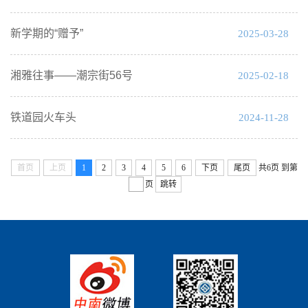
新学期的“赠予”
2025-03-28
湘雅往事——潮宗街56号
2025-02-18
铁道园火车头
2024-11-28
首页
上页
1
2
3
4
5
6
下页
尾页
共6页
到第
页
跳转